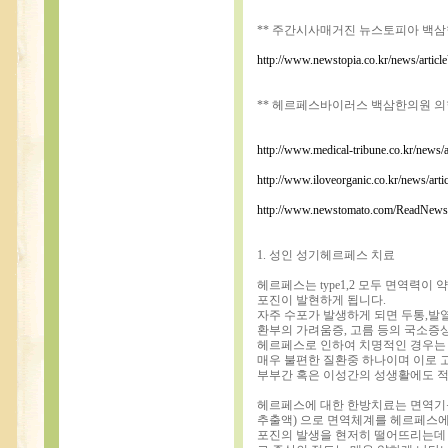
** 주간시사매거진 뉴스토피아 백삼한
http://www.newstopia.co.kr/news/artic
** 헤르페스바이러스 백삼한의원 의
http://www.medical-tribune.co.kr/news
http://www.iloveorganic.co.kr/news/ar
http://www.newstomato.com/ReadNew
1. 성인 성기헤르페스 치료
헤르페스는 type1,2 모두 면역력
포진이 발현하게 됩니다.
자주 수포가 발생하게 되면 두통,발
환부의 가려움증, 고름 등의 국소증
헤르페스로 인하여 치명적인 경우는
매우 불편한 질환중 하나이며 이로 
부부간 혹은 이성간의 성생활에도 적
헤르페스에 대한 한방치료는 면역기능에
추출액) 으로 면역체계를 헤르페스에
포진의 발생을 현저히 떨어뜨리는데