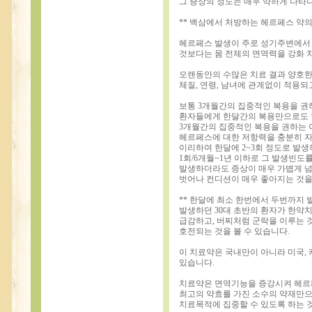
그 증상의 정도는 매우 약하게 나타
** 백삼에서 처방하는 헤르페스 약의
헤르페스 발생이 주로 성기주변에서
것보다는 몸 전체의 면역력을 강화 
오랜동안의 수많은 치료 결과 양호한
체질, 연령, 남녀에 관계없이 적용되
보통 3개월간의 집중적인 복용을 권
환자들에게 한달간의 복용만으로도 
3개월간의 집중적인 복용을 권하는
헤르페스에 대한 저항력을 충분히 자
이리하여 한달에 2~3회 정도로 발
1회/6개월~1년 이하로 그 발생빈도
발생하더라도 증상이 매우 가볍게 넘
벗어나 컨디션이 매우 좋아지는 것을
** 한달에 최소 한번에서 두번까지
발생하던 30대 초반의 환자가 한약치
급감하고, 버찌처럼 군락을 이루는 
호전되는 것을 볼 수 있습니다.
이 치료약은 국내만이 아니라 미국,
있습니다.
치료약은 면역기능을 증강시켜 헤르
최고의 약효를 가진 소수의 약재만으
치료목적에 집중할 수 있도록 하는 